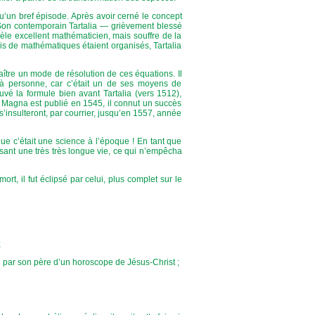
’un bref épisode. Après avoir cerné le concept
. Son contemporain Tartalia — grièvement blessé
vèle excellent mathématicien, mais souffre de la
ois de mathématiques étaient organisés, Tartalia
naître un mode de résolution de ces équations. Il
it à personne, car c’était un de ses moyens de
vé la formule bien avant Tartalia (vers 1512),
s Magna est publié en 1545, il connut un succès
 s’insulteront, par courrier, jusqu’en 1557, année
ue c’était une science à l’époque ! En tant que
disant une très très longue vie, ce qui n’empêcha
rt, il fut éclipsé par celui, plus complet sur le
;
ion par son père d’un horoscope de Jésus-Christ ;