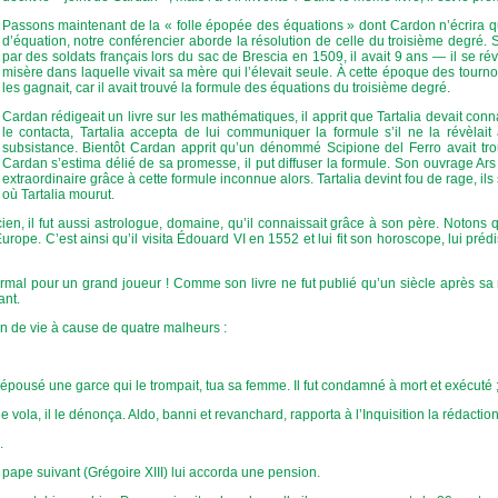
Passons maintenant de la « folle épopée des équations » dont Cardon n’écrira qu
d’équation, notre conférencier aborde la résolution de celle du troisième degré
par des soldats français lors du sac de Brescia en 1509, il avait 9 ans — il se ré
misère dans laquelle vivait sa mère qui l’élevait seule. À cette époque des tourn
les gagnait, car il avait trouvé la formule des équations du troisième degré.
Cardan rédigeait un livre sur les mathématiques, il apprit que Tartalia devait con
le contacta, Tartalia accepta de lui communiquer la formule s’il ne la révèla
subsistance. Bientôt Cardan apprit qu’un dénommé Scipione del Ferro avait trou
Cardan s’estima délié de sa promesse, il put diffuser la formule. Son ouvrage Ar
extraordinaire grâce à cette formule inconnue alors. Tartalia devint fou de rage, ils
où Tartalia mourut.
, il fut aussi astrologue, domaine, qu’il connaissait grâce à son père. Notons q
rope. C’est ainsi qu’il visita Édouard VI en 1552 et lui fit son horoscope, lui pré
normal pour un grand joueur ! Comme son livre ne fut publié qu’un siècle après sa mo
ant.
fin de vie à cause de quatre malheurs :
it épousé une garce qui le trompait, tua sa femme. Il fut condamné à mort et exécuté 
, le vola, il le dénonça. Aldo, banni et revanchard, rapporta à l’Inquisition la rédact
.
e pape suivant (Grégoire XIII) lui accorda une pension.