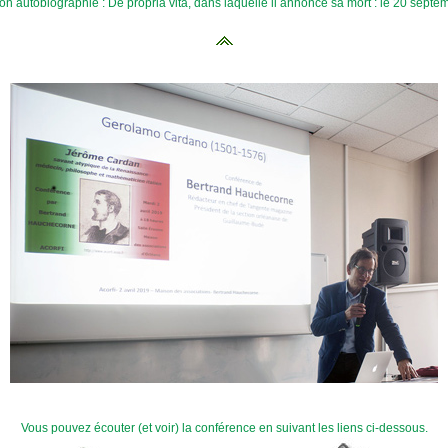
 autobiographie : De propria vita, dans laquelle il annonce sa mort : le 20 septembre
Vous pouvez écouter (et voir) la conférence en suivant les liens ci-dessous.