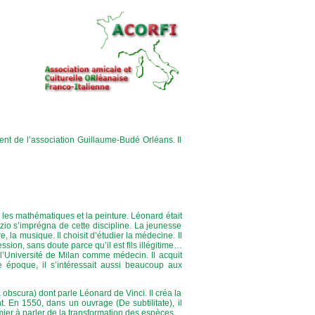
nt de l’association Guillaume-Budé Orléans. Il
r les mathématiques et la peinture. Léonard était
io s’imprégna de cette discipline. La jeunesse
e, la musique. Il choisit d’étudier la médecine. Il
sion, sans doute parce qu’il est fils illégitime…
 l’Université de Milan comme médecin. Il acquit
 époque, il s’intéressait aussi beaucoup aux
obscura) dont parle Léonard de Vinci. Il créa la
 En 1550, dans un ouvrage (De subtilitate), il
remier à parler de la transformation des espèces.