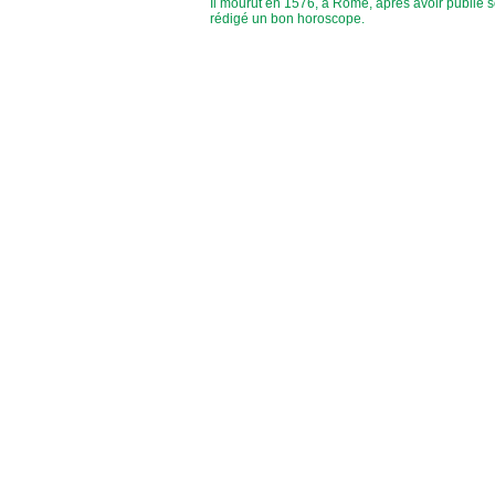
Il mourut en 1576, à Rome, après avoir publié son
rédigé un bon horoscope.