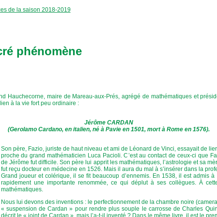
ces de la saison 2018-2019
acré phénomène
and Hauchecorne, maire de Mareau-aux-Prés, agrégé de mathématiques et préside
en à la vie fort peu ordinaire :
Jérôme CARDAN
(Gerolamo Cardano, en italien, né à Pavie en 1501, mort à Rome en 1576).
Son père, Fazio, juriste de haut niveau et ami de Léonard de Vinci, essayait de lie
proche du grand mathématicien Luca Pacioli. C’est au contact de ceux-ci que Faz
de Jérôme fut difficile. Son père lui apprit les mathématiques, l’astrologie et sa mèr
fut reçu docteur en médecine en 1526. Mais il aura du mal à s’insérer dans la profes
Grand joueur et colérique, il se fit beaucoup d’ennemis. En 1538, il est admis à
rapidement une importante renommée, ce qui déplut à ses collègues. À cette
mathématiques.
Nous lui devons des inventions : le perfectionnement de la chambre noire (camera 
« suspension de Cardan » pour rendre plus souple le carrosse de Charles Quint.
décrit le « joint de Cardan », mais l’a-t-il inventé ? Dans le même livre, il est le p