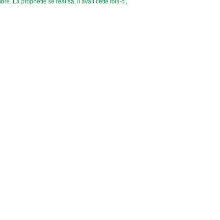
. La prophétie se réalisa, il avait cette fois-ci,