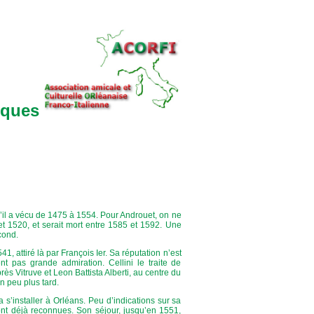
cques
u’il a vécu de 1475 à 1554. Pour Androuet, on ne
 et 1520, et serait mort entre 1585 et 1592. Une
cond.
41, attiré là par François Ier. Sa réputation n’est
t pas grande admiration. Cellini le traite de
près Vitruve et Leon Battista Alberti, au centre du
un peu plus tard.
s’installer à Orléans. Peu d’indications sur sa
sont déjà reconnues. Son séjour, jusqu’en 1551,