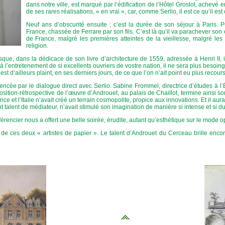
dans notre ville, est marqué par l’édification de l’Hôtel Groslot, achevé e
de ses rares réalisations, « en vrai », car, comme Serlio, il est ce qu’il es
Neuf ans d’obscurité ensuite ; c’est la durée de son séjour à Paris. 
France, chassée de Ferrare par son fils. C’est là qu’il va parachever son
de France, malgré les premières atteintes de la vieillesse, malgré les
religion.
orsque, dans la dédicace de son livre d’architecture de 1559, adressée à Henri II, 
à l’entretenement de si excellents ouvriers de vostre nation, il ne sera plus besoin
’est d’ailleurs plaint, en ses derniers jours, de ce que l’on n’ait point eu plus recour
uencée par le dialogue direct avec Serlio. Sabine Frommel, directrice d’études à l
position-rétrospective de l’œuvre d’Androuet, au palais de Chaillot, termine ainsi so
ance et l‘Italie n’avait créé un terrain cosmopolite, propice aux innovations. Et il aur
ant talent de médiateur, n’avait stimulé son imagination de manière si intense et si d
érencier nous a offert une belle soirée, érudite, autant qu’esthétique sur le mode opér
ns de ces deux « artistes de papier ». Le talent d’Androuet du Cerceau brille encor