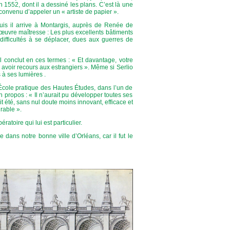
n 1552, dont il a dessiné les plans. C’est là une
t convenu d’appeler un « artiste de papier ».
Puis il arrive à Montargis, auprès de Renée de
 œuvre maîtresse : Les plus excellents bâtiments
 difficultés à se déplacer, dues aux guerres de
il conclut en ces termes : « Et davantage, votre
g avoir recours aux estrangiers ». Même si Serlio
s à ses lumières .
’École pratique des Hautes Études, dans l’un de
n propos : « Il n’aurait pu développer toutes ses
ait été, sans nul doute moins innovant, efficace et
urable ».
atoire qui lui est particulier.
e dans notre bonne ville d’Orléans, car il fut le