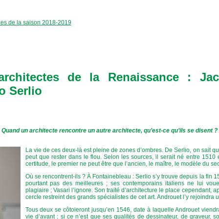
ces de la saison 2018-2019
rchitectes de la Renaissance : Ja
o Serlio
Quand un architecte rencontre un autre architecte, qu’est-ce qu’ils se disent ?
La vie de ces deux-là est pleine de zones d’ombres. De Serlio, on sait q
peut que rester dans le flou. Selon les sources, il serait né entre 1510
certitude, le premier ne peut être que l’ancien, le maître, le modèle du se
Où se rencontrent-ils ? À Fontainebleau : Serlio s’y trouve depuis la fin 15
pourtant pas des meilleures ; ses contemporains italiens ne lui vouen
plagiaire ; Vasari l’ignore. Son traité d’architecture le place cependant, a
cercle restreint des grands spécialistes de cet art. Androuet l’y rejoindra 
Tous deux se côtoieront jusqu’en 1546, date à laquelle Androuet viendra 
vie d’avant ; si ce n’est que ses qualités de dessinateur, de graveur, 