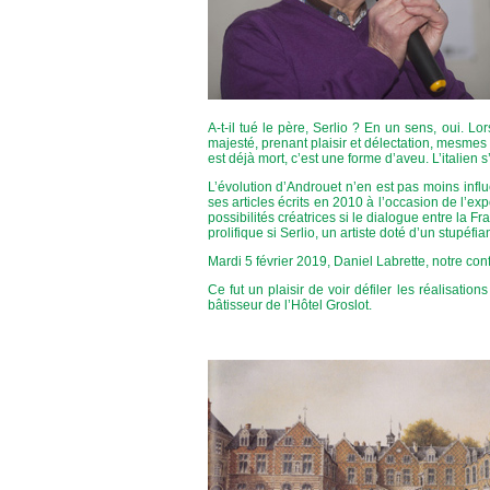
A-t-il tué le père, Serlio ? En un sens, oui. L
majesté, prenant plaisir et délectation, mesmes 
est déjà mort, c’est une forme d’aveu. L’italien s
L’évolution d’Androuet n’en est pas moins infl
ses articles écrits en 2010 à l’occasion de l’ex
possibilités créatrices si le dialogue entre la Fr
prolifique si Serlio, un artiste doté d’un stupéfi
Mardi 5 février 2019, Daniel Labrette, notre conf
Ce fut un plaisir de voir défiler les réalisatio
bâtisseur de l’Hôtel Groslot.