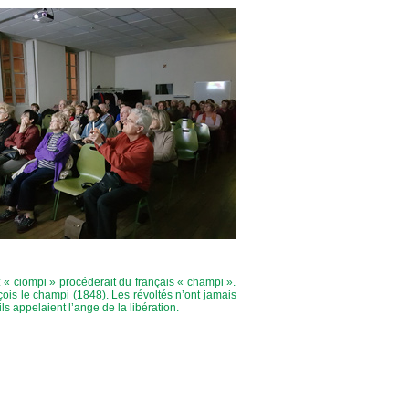
« ciompi » procéderait du français « champi ».
çois le champi (1848). Les révoltés n’ont jamais
s appelaient l’ange de la libération.