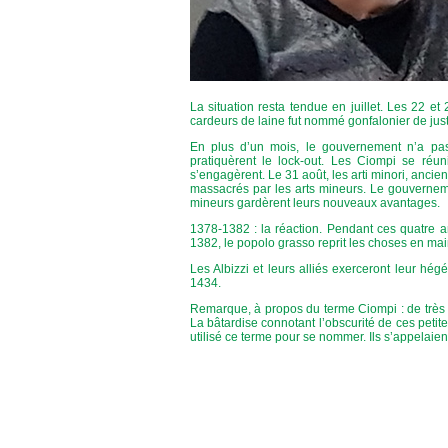
La situation resta tendue en juillet. Les 22 et
cardeurs de laine fut nommé gonfalonier de just
En plus d’un mois, le gouvernement n’a pas 
pratiquèrent le lock-out. Les Ciompi se réun
s’engagèrent. Le 31 août, les arti minori, anci
massacrés par les arts mineurs. Le gouverneme
mineurs gardèrent leurs nouveaux avantages.
1378-1382 : la réaction. Pendant ces quatre an
1382, le popolo grasso reprit les choses en main.
Les Albizzi et leurs alliés exerceront leur hég
1434.
Remarque, à propos du terme Ciompi : de très 
La bâtardise connotant l’obscurité de ces petit
utilisé ce terme pour se nommer. Ils s’appelaien