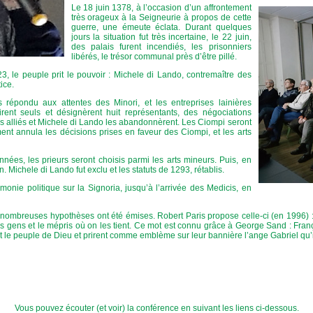
Le 18 juin 1378, à l’occasion d’un affrontement
très orageux à la Seigneurie à propos de cette
guerre, une émeute éclata. Durant quelques
jours la situation fut très incertaine, le 22 juin,
des palais furent incendiés, les prisonniers
libérés, le trésor communal près d’être pillé.
 23, le peuple prit le pouvoir : Michele di Lando, contremaître des
ice.
répondu aux attentes des Minori, et les entreprises lainières
irent seuls et désignèrent huit représentants, des négociations
ens alliés et Michele di Lando les abandonnèrent. Les Ciompi seront
nt annula les décisions prises en faveur des Ciompi, et les arts
nées, les prieurs seront choisis parmi les arts mineurs. Puis, en
 Michele di Lando fut exclu et les statuts de 1293, rétablis.
émonie politique sur la Signoria, jusqu’à l’arrivée des Medicis, en
nombreuses hypothèses ont été émises. Robert Paris propose celle-ci (en 1996) : 
es gens et le mépris où on les tient. Ce mot est connu grâce à George Sand : Fran
t le peuple de Dieu et prirent comme emblème sur leur bannière l’ange Gabriel qu’il
Vous pouvez écouter (et voir) la conférence en suivant les liens ci-dessous.