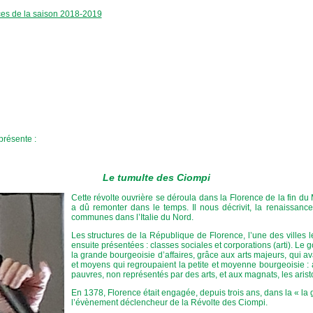
ces de la saison 2018-2019
i
résente :
Le tumulte des Ciompi
Cette révolte ouvrière se déroula dans la Florence de la fin du 
a dû remonter dans le temps. Il nous décrivit, la renaissance
communes dans l’Italie du Nord.
Les structures de la République de Florence, l’une des villes le
ensuite présentées : classes sociales et corporations (arti). Le
la grande bourgeoisie d’affaires, grâce aux arts majeurs, qui av
et moyens qui regroupaient la petite et moyenne bourgeoisie : a
pauvres, non représentés par des arts, et aux magnats, les arist
En 1378, Florence était engagée, depuis trois ans, dans la « la g
l’évènement déclencheur de la Révolte des Ciompi.