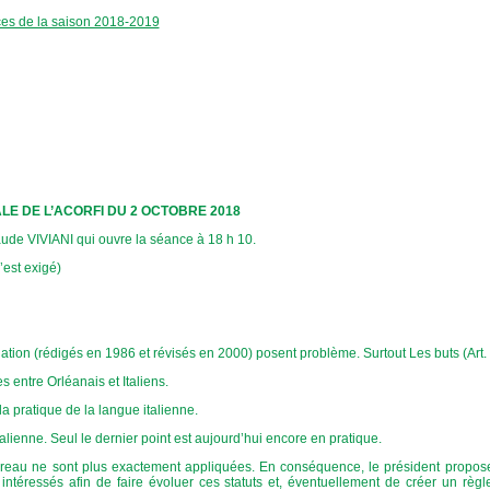
ces de la saison 2018-2019
E DE L’ACORFI DU 2 OCTOBRE 2018
de VIVIANI qui ouvre la séance à 18 h 10.
est exigé)
iation (rédigés en 1986 et révisés en 2000) posent problème. Surtout Les buts (Art. 
s entre Orléanais et Italiens.
la pratique de la langue italienne.
italienne. Seul le dernier point est aujourd’hui encore en pratique.
ureau ne sont plus exactement appliquées. En conséquence, le président propo
téressés afin de faire évoluer ces statuts et, éventuellement de créer un règl