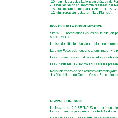
-20 mars : les artistes italiens au château de F
-10 avril:les leçons d’anatomie réalisées par 
-15 mai : lecture en trio par F. LABRETTE, A. 
-12 juin : repas au restaurant "Les Plantes".
POINTS SUR LA COMMUNICATION :
Site WEB : nombreuses visites sur le site, en p
sur ces visites.
La liste de diffusion fonctionne bien, nous remer
La page Facebook : ouverte à tous, mais il y a 
Les courriers postaux : il devrait être possible 
Les « petits bleus » sont toujours sur les présent
Nous informons de nos activités différents journ
-La République du Centre, On sort ! le cahier c
RAPPORT FINANCIER :
La Trésorerie : J-P. REYNAUD nous présente le
Le document projeté pendant cette AG est joint à