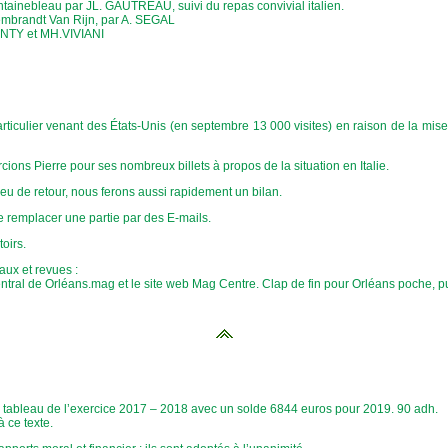
ontainebleau par JL. GAUTREAU, suivi du repas convivial italien.
Rembrandt Van Rijn, par A. SEGAL
GENTY et MH.VIVIANI
articulier venant des États-Unis (en septembre 13 000 visites) en raison de la mis
cions Pierre pour ses nombreux billets à propos de la situation en Italie.
peu de retour, nous ferons aussi rapidement un bilan.
de remplacer une partie par des E-mails.
oirs.
aux et revues :
entral de Orléans.mag et le site web Mag Centre. Clap de fin pour Orléans poche, pu
 tableau de l’exercice 2017 – 2018 avec un solde 6844 euros pour 2019. 90 adh.
 ce texte.