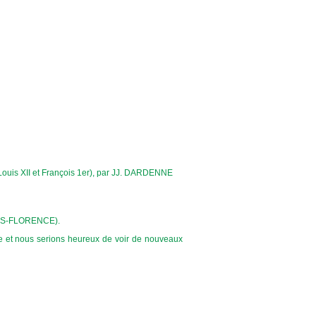
 – Louis XII et François 1er), par JJ. DARDENNE
EIMS-FLORENCE).
lie et nous serions heureux de voir de nouveaux