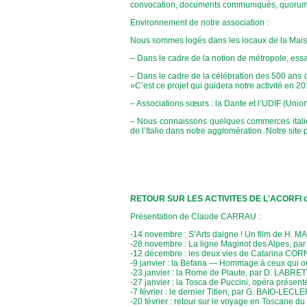
convocation, documents communiqués, quorum ?
Environnement de notre association :
Nous sommes logés dans les locaux de la Maiso
– Dans le cadre de la notion de métropole, ess
– Dans le cadre de la célébration des 500 ans
»C’est ce projet qui guidera notre activité en 20
– Associations sœurs : la Dante et l’UDIF (Un
– Nous connaissons quelques commerces italiens
de l’Italie dans notre agglomération. Notre site
RETOUR SUR LES ACTIVITES DE L'ACORFI depui
Présentation de Claude CARRAU :
-14 novembre : S’Arts daigne ! Un film de H. 
-28 novembre : La ligne Maginot des Alpes, pa
-12 décembre : les deux vies de Catarina CORN
-9 janvier : la Befana — Hommage à ceux qui on
-23 janvier : la Rome de Plaute, par D. LABRE
-27 janvier : la Tosca de Puccini, opéra présen
-7 février : le dernier Titien, par G. BAIO-LECL
-20 février : retour sur le voyage en Toscane d