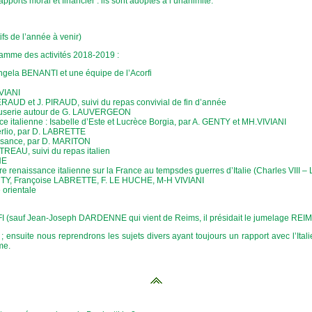
ports moral et financier : ils sont adoptés à l’unanimité.
ifs de l’année à venir)
amme des activités 2018-2019 :
r Angela BENANTI et une équipe de l’Acorfi
IVIANI
FERAUD et J. PIRAUD, suivi du repas convivial de fin d’année
causerie autour de G. LAUVERGEON
ce italienne : Isabelle d’Este et Lucrèce Borgia, par A. GENTY et MH.VIVIANI
Serlio, par D. LABRETTE
aissance, par D. MARITON
TREAU, suivi du repas italien
NE
emière renaissance italienne sur la France au tempsdes guerres d’Italie (Charles VIII
GENTY, Françoise LABRETTE, F. LE HUCHE, M-H VIVIANI
 orientale
FI (sauf Jean-Joseph DARDENNE qui vient de Reims, il présidait le jumelage R
ensuite nous reprendrons les sujets divers ayant toujours un rapport avec l’Ita
me.