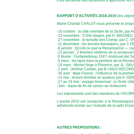
Il est demandé aux adhérents d’approuver les rap
RAPPORT D’ACTIVITÉS 2018-2019
(les object
Marie-Chantal CHALOT nous présente le progr
-16 octobre : la côte orientale de la Sicile, pa
-13 novembre : S’Arts daigne, par H. MASSIEU
-27 novembre : le tumulte des Ciompi, par C. V
-11 décembre : les tunnels transalpins, par J. 
-8 janvier : Qu’est-ce que la Renaissance — 
-22 janvier : 2 femmes célèbres de la renaissan
-5 février : Fontainebleau 154?, Androuet del 
-5 mars : les tapis dans la peinture de la Ren
-19 mars : Michel Ange à Florence, par JL. GAU
-2 avril : Jérôme Cardan, par B. HAUCHECOR
-30 avril : Italie-France : l’influence de la pr
-14 mai : lecture donnée en quatuor, par A. 
-17 au 24 mai : voyage bisannuel : la Sicile côte
-Juin : repas de fin de saison au restaurant.
Les intervenants sont des membres de l’ACOR
L’année 2019 est consacrée à la Renaissance ; 
adhérents monter sur l’estrade de la salle Éras
AUTRES PROPOSITIONS :