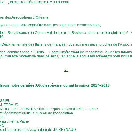
 …) et mieux différencier le CA du bureau.
n des Associations d’Orléans.
ayer de nous faire connaître dans les communes environnantes,
 de la Renaissance en Centre-Val de Loire, la Région a retenu notre projet inti
19.
ion Départementale des Italiens de France), nous sommes aussi proches de l’Asso
, comme Storia di Gusto… Il serait intéressant de rassembler toutes les informat
 pourrait être modernisé dans ce sens, j’en appelle à tous les adhérents pour nous le
s notre dernière AG, c’est-à-dire, durant la saison 2017–2018
.
MASSIEU
r J. FERAUD
ARO, par G. COSTES, suivi du repas convivial defin d’année
t récemment quitté le bureau de l’association.
TTE
té au cinéma Pathé
ERC
u sud, par plusieurs voix autour de JP. REYNAUD