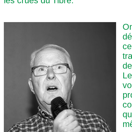
les crues du Tibre.
O
dé
ce
tr
de
Le
vo
p
co
qu
mê