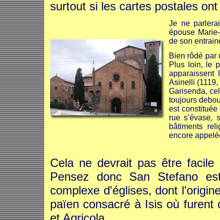
surtout si les cartes postales on
Je ne parlerai
épouse Marie-H
de son entrain
Bien rôdé par 
Plus loin, le 
apparaissent 
Asinelli (1119
Garisenda, cel
toujours debo
est constituée
rue s’évase, 
bâtiments rel
encore appelé
Cela ne devrait pas être facile
Pensez donc San Stefano est 
complexe d'églises, dont l'origin
païen consacré à Isis où furent 
et Agricola.