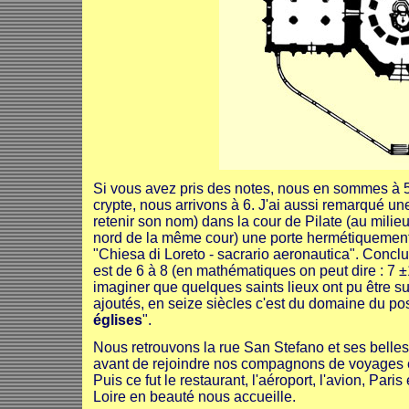
Si vous avez pris des notes, nous en sommes à 5 
crypte, nous arrivons à 6. J'ai aussi remarqué un
retenir son nom) dans la cour de Pilate (au milie
nord de la même cour) une porte hermétiquement
"Chiesa di Loreto - sacrario aeronautica". Conclu
est de 6 à 8 (en mathématiques on peut dire : 7 
imaginer que quelques saints lieux ont pu être s
ajoutés, en seize siècles c'est du domaine du pos
églises
".
Nous retrouvons la rue San Stefano et ses belles
avant de rejoindre nos compagnons de voyages 
Puis ce fut le restaurant, l'aéroport, l'avion, Paris
Loire en beauté nous accueille.