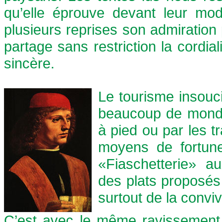
qu’elle éprouve devant leur mode
plusieurs reprises son admiration p
partage sans restriction la cordia
sincère.
Le tourisme insouci
beaucoup de monde.
à pied ou par les t
moyens de fortune.
«Fiaschetterie» a
des plats proposés 
surtout de la convivi
C’est avec le même ravissement 