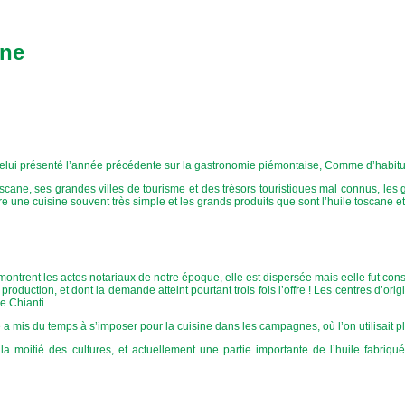
ane
celui présenté l’année précédente sur la gastronomie piémontaise, Comme d’habit
scane, ses grandes villes de tourisme et des trésors touristiques mal connus, les g
e une cuisine souvent très simple et les grands produits que sont l’huile toscane et
ntrent les actes notariaux de notre époque, elle est dispersée mais eelle fut consta
production, et dont la demande atteint pourtant trois fois l’offre ! Les centres d’or
le Chianti.
 a mis du temps à s’imposer pour la cuisine dans les campagnes, où l’on utilisait p
la moitié des cultures, et actuellement une partie importante de l’huile fabriq