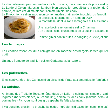
La charcuterie est peu connue hors de la Toscane, mais une race de porcs rusti
Le Lardo di Colonnata est un jambon bien particulier produit dans la région de 
pauvre, ce lard est vu maintenant comme un plat de choix.
La Finocchiona est un saucisson contenant des graines de finocchio, ou fenouil.
Le prosciutto toscano est un jambon DOP.
La mortadelle, dont la zone romagnole d’IGP s’étend 
Une race bovine renommée est la Chianina.
L’un des plats les plus connus de la cuisine toscane es
Comme gibier sont réputés le sanglier, le lièvre, et 
Les fromages.
Le Pecorino toscan est dû à l’émigration en Toscane des bergers sardes qui r
goût.
Un autre fromage de tradition est, en Garfagnana, la ruzzola.
Les pâtisseries.
Elles sont variées : les Cantuccini ou biscuits de Prato aux amandes, le Panfort
La cuisine.
À l’image des Trattorie Toscane répandues en Italie, la cuisine est simple et v
légumes (haricots blancs, ou cannellini), artichauts, des choux (cavallo nero),
comme les «Pici», qui sont des gros spaghettis faits à la main.
Il y a aussi les crostini, la bruschetta, et des ingrédients d’exception comme le s