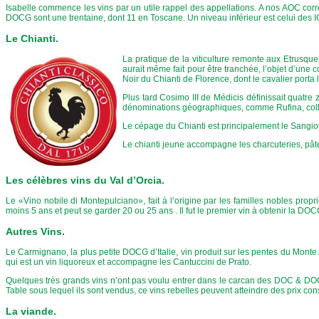
Isabelle commence les vins par un utile rappel des appellations. A nos AOC cor
DOCG sont une trentaine, dont 11 en Toscane. Un niveau inférieur est celui des 
Le Chianti.
La pratique de la viticulture remonte aux Etrusque
aurait même fait pour être tranchée, l’objet d’une 
Noir du Chianti de Florence, dont le cavalier porta
Plus tard Cosimo III de Médicis définissait quatre
dénominations géographiques, comme Rufina, colli 
Le cépage du Chianti est principalement le Sangi
Le chianti jeune accompagne les charcuteries, pâtes,
Les célèbres vins du Val d’Orcia.
Le «Vino nobile di Montepulciano», fait à l’origine par les familles nobles propr
moins 5 ans et peut se garder 20 ou 25 ans . Il fut le premier vin à obtenir la DO
Autres Vins.
Le Carmignano, la plus petite DOCG d’Italie, vin produit sur les pentes du Monte
qui est un vin liquoreux et accompagne les Cantuccini de Prato.
Quelques très grands vins n’ont pas voulu entrer dans le carcan des DOC & DOCG
Table sous lequel ils sont vendus, ce vins rebelles peuvent atteindre des prix con
La viande.