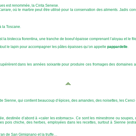
ques est renommée, la Cinta Senese.
Carrare, où le marbre peut être utilisé pour la conservation des aliments. Jadis 
à la Toscane.
t la bistecca fiorentina, une tranche de boeuf épaisse comprenant l’aloyau et le file
surtout le lapin pour accompagner les pâtes épaisses qu’on appelle
pappardelle
.
écupérèrent dans les années soixante pour produire ces fromages des domaines a
e de Sienne, qui contient beaucoup d’épices, des amandes, des noisettes, les Cenci
ariée, destinée d’abord à «caler les estomacs». Ce sont les minestrone ou soupes
 des pois chiche, des herbes, employées dans les recettes, surtout à Sienne (estr
afran de San Gimignano et la truffe…