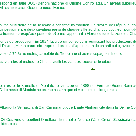
respond en Italie DOC (Denominazione di Origine Controllata). Un niveau supérie
IGT, ou Indication Géographique Typique.
s, mais l’histoire de la Toscane a confirmé ka tradition. La rivalité des républiqu
compétition entre deux cavaliers partis de chaque ville au chant du coq, leur point d
 la frontière presqu’aux portes de Sienne, apportant à Florence toute la zone du Chia
 zones de production. En 1924 fut créé un consortium réunissant les producteurs d
Pisane, Montalbano, etc.. regroupées sous l’appellation de chianti putto, avec u
ovese, à 75 % au moins, complété de Trebbiano et autres cépages mineurs.
 viandes blanches, le Chianti vieilli les viandes rouges et le gibier.
iétaires, et le Brunello di Montalcino, vin créé en 1888 par Ferrucio Biondi Santi
CG. Le rosso di Montalcino est moins tannique et vieillit moins longtemps.
 Albano, la Vernaccia di San Gimignano, que Dante Alighieri cite dans la Divine Com
. Ces vins s’appellent Ornellaia, Tignanello, Nearco (Val d’Orcia),
Sassicaia
(ca
sidérables.