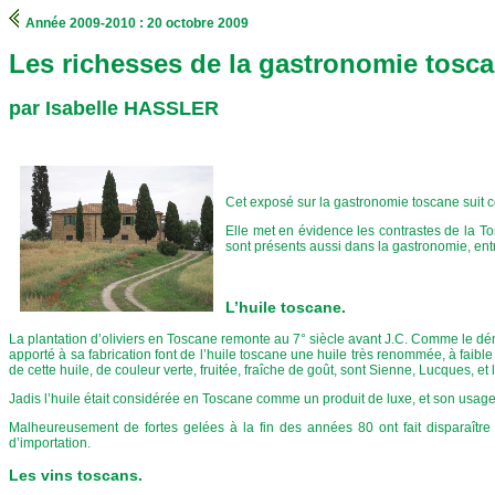
Année 2009-2010 : 20 octobre 2009
Les richesses de la gastronomie tosc
par Isabelle HASSLER
Cet exposé sur la gastronomie toscane suit 
Elle met en évidence les contrastes de la To
sont présents aussi dans la gastronomie, entr
L’huile toscane.
La plantation d’oliviers en Toscane remonte au 7° siècle avant J.C. Comme le démo
apporté à sa fabrication font de l’huile toscane une huile très renommée, à faible 
de cette huile, de couleur verte, fruitée, fraîche de goût, sont Sienne, Lucques, et 
Jadis l’huile était considérée en Toscane comme un produit de luxe, et son usage
Malheureusement de fortes gelées à la fin des années 80 ont fait disparaître 
d’importation.
Les vins toscans.