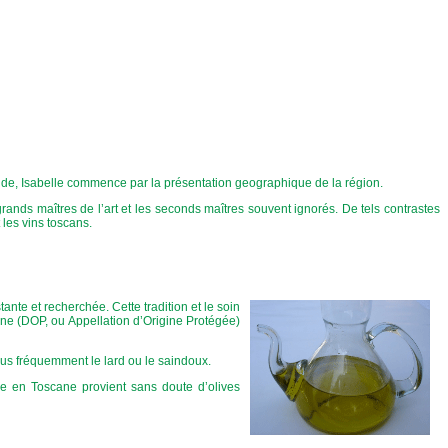
ude, Isabelle commence par la présentation geographique de la région.
rands maîtres de l’art et les seconds maîtres souvent ignorés. De tels contrastes
 les vins toscans.
nte et recherchée. Cette tradition et le soin
igine (DOP, ou Appellation d’Origine Protégée)
lus fréquemment le lard ou le saindoux.
uée en Toscane provient sans doute d’olives