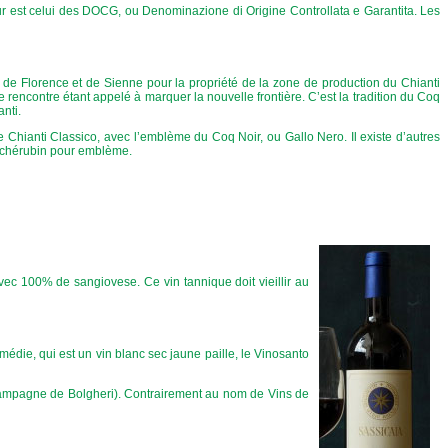
ur est celui des DOCG, ou Denominazione di Origine Controllata e Garantita. Les
es de Florence et de Sienne pour la propriété de la zone de production du Chianti
e rencontre étant appelé à marquer la nouvelle frontière. C’est la tradition du Coq
nti.
e Chianti Classico, avec l’emblème du Coq Noir, ou Gallo Nero. Il existe d’autres
n chérubin pour emblème.
 avec 100% de sangiovese. Ce vin tannique doit vieillir au
édie, qui est un vin blanc sec jaune paille, le Vinosanto
mpagne de Bolgheri). Contrairement au nom de Vins de