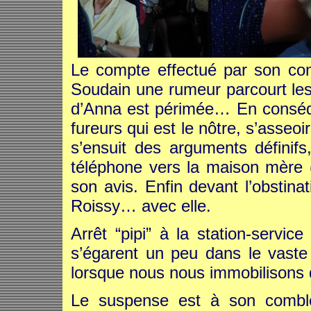
Le compte effectué par son conjo
Soudain une rumeur parcourt les 
d’Anna est périmée… En conséq
fureurs qui est le nôtre, s’asseoir
s’ensuit des arguments définif
téléphone vers la maison mère 
son avis. Enfin devant l’obstina
Roissy… avec elle.
Arrêt “pipi” à la station-servi
s’égarent un peu dans le vaste l
lorsque nous nous immobilisons d
Le suspense est à son comble