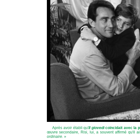
Après avoir établi qu'
Il giovedi
coïncidait avec la p
œuvre secondaire, Risi, lui, a souvent affirmé qu'il ai
ordinaire.
»