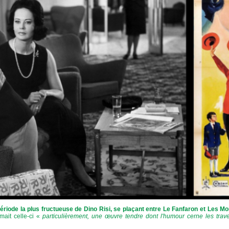
ériode la plus fructueuse de Dino Risi, se plaçant entre Le Fanfaron et Les Mon
mait celle-ci «
particulièrement, une œuvre tendre dont l'humour cerne les trave