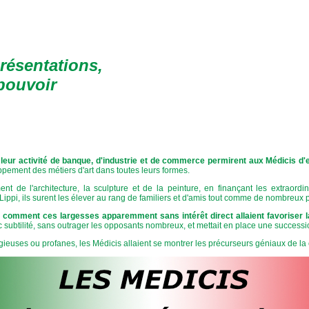
présentations,
 pouvoir
ur activité de banque, d'industrie et de commerce permirent aux Médicis d'e
oppement des métiers d'art dans toutes leurs formes.
 l'architecture, la sculpture et de la peinture, en finançant les extraordi
 Lippi, ils surent les élever au rang de familiers et d'amis tout comme de nombreux
 comment ces largesses apparemment sans intérêt direct allaient favoriser la
vec subtilité, sans outrager les opposants nombreux, et mettait en place une success
gieuses ou profanes, les Médicis allaient se montrer les précurseurs géniaux de 