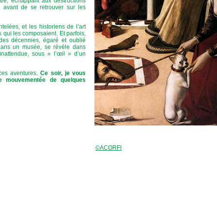
re, échappant aux destructions
 avant de se retrouver sur les
lées, et les historiens de l’art
 qui les composaient. Et parfois,
des décennies, égaré et oublié
 dans un musée, se révèle dans
inattendue, sous « l’œil » d’un
e ces aventures.
Ce soir, je vous
ie mouvementée de quelques
©ACORFI