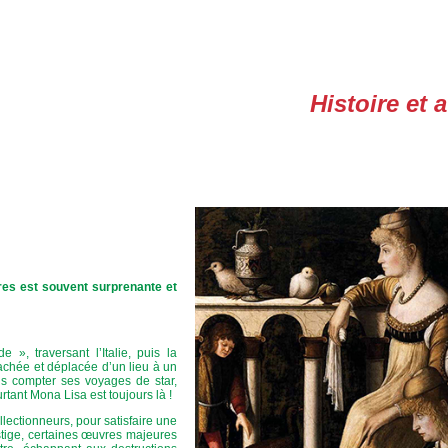
Histoire et 
bres est souvent surprenante et
», traversant l’Italie, puis la
achée et déplacée d’un lieu à un
ns compter ses voyages de star,
rtant Mona Lisa est toujours là !
lectionneurs, pour satisfaire une
tige, certaines œuvres majeures