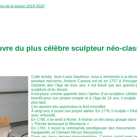
ces de la saison 2019-2020
re du plus célèbre sculpteur néo-clas
Cette année, Jean-Louis Gautreau, nous a emmenés à la découve
pourtant méconnu. Antonio Canova est né en 1757 à Possagno,
Orphelin dès l’âge de trois ans, il est élevé par ses grands-
sculpture et du dessin.
Il est placé comme apprenti dans l’atelier d’un sculpteur célèbre 
bientôt pour son propre compte et à l’âge de 16 ans, il sculpte
plus tard.
Ces œuvres très appréciées le font connaître.
À vingt ans, il ouvre son propre atelier. En 1779, il sculpte « Déda
avec virtuosité.
En 1780, il se rend à Rome. Il réalise un très beau groupe dans l
« Thésée terrassant le Minotaure ».
En 1783, il reçoit la commande prestigieuse des monuments 
Garganelli), et Clément XIII (un Rezzanico).
Dans ces deux œuvres monumentales, Canova rompt avec le b