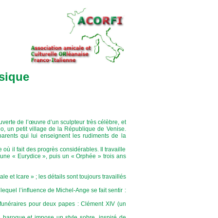
sique
rte de l’œuvre d’un sculpteur très célèbre, et
 un petit village de la République de Venise.
parents qui lui enseignent les rudiments de la
où il fait des progrès considérables. Il travaille
 une « Eurydice », puis un « Orphée » trois ans
le et Icare » ; les détails sont toujours travaillés
equel l’influence de Michel-Ange se fait sentir :
funéraires pour deux papes : Clément XIV (un
aroque et impose un style sobre, inspiré de