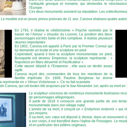
l’antiquité grecque et romaine, qui deviendra le néoclass
l’Europe.
Ces deux monuments assoient sa réputation. Les collectionneurs
). Le modèle est un jeune prince polonais de 11 ans. Canova réalisera quatre autre
En 1793, il réalise le célébrissime « Psyché ranimée par le
baiser de l’Amour » (musée du Louvre). La position des deux
personnages est très belle et très complexe. Il réalise plusieurs
œuvres importantes.
En 1802, Canova est appelé à Paris par le Premier Consul qui
lui demande un buste et une sculpture en pied.
Cependant, quand il livre la sculpture monumentale en pied,
Bonaparte est devenu Empereur, la sculpture représente : «
Napoléon en Mars désarmé et Pacificateur ».
Cette œuvre déplaît à l’Empereur ; elle aura un destin assez
agité.
Canova reçoit des commandes de tous les membres de la
famille impériale. En 1808, Pauline Borghese lui donne
 la représente en « Vénus Victorieuse ». Ce nu fait scandale.
de Canova, qui ont toutes été acquises par le tsar Alexandre 1er, après sa mort en
Le sculpteur concevra de nombreux monuments funéraires recon
de personnages allégoriques.
À partir de 1818 il consacre une grande partie de son temps 
monumentale dans son village natal.
L’année de sa mort, il conçoit un « Endymion endormi » qui m
ses moyens.
À sa mort, son cœur est déposé à Venise, dans un monument co
à son corps, il est transféré dans l’église de Possagno. Le mu
et en particulier des plâtres originaux.