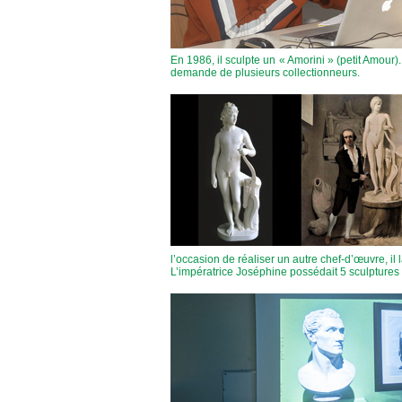
En 1986, il sculpte un « Amorini » (petit Amour
demande de plusieurs collectionneurs.
l’occasion de réaliser un autre chef-d’œuvre, il
L’impératrice Joséphine possédait 5 sculptures 