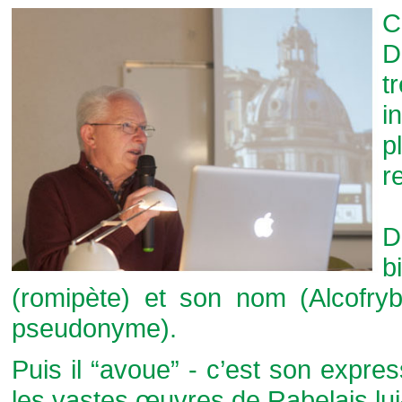
C
D
t
i
p
r
D
b
(romipète) et son nom (Alcofry
pseudonyme).
Puis il “avoue” - c’est son expre
les vastes œuvres de Rabelais l