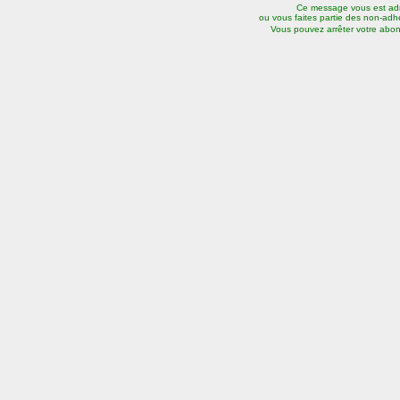
Ce message vous est adr
ou vous faites partie des non-adhér
Vous pouvez arrêter votre abo